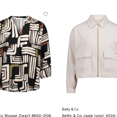
Betty & Co
Co Blouse Zwart 8650-3106
Betty & Co Jasje Ivoor 4534