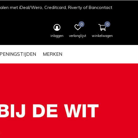
len met iDeal/Wero, Creditcard, Riverty of Bancontact
0
0
inloggen
verlanglijst
winkelwagen
PENINGSTIJDEN
MERKEN