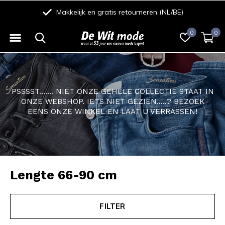
n (NL/BE)
Eenvoudig betalen met iDeal/Wero, Creditcard,
0
0
PSSSST....... NIET ONZE GEHELE COLLECTIE STAAT IN
ONZE WEBSHOP. IETS NIET GEZIEN.....? BEZOEK
EENS ONZE WINKEL EN LAAT U VERRASSEN!
Lengte 66-90 cm
FILTER