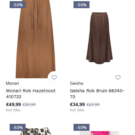
-50%
-50%
Monari
Geisha
Monari Rok Hazelnoot
Geisha Rok Bruin 66340-
410733
70
€49,99
€34,99
€99,99
€69,99
Incl. btw
Incl. btw
-50%
-50%