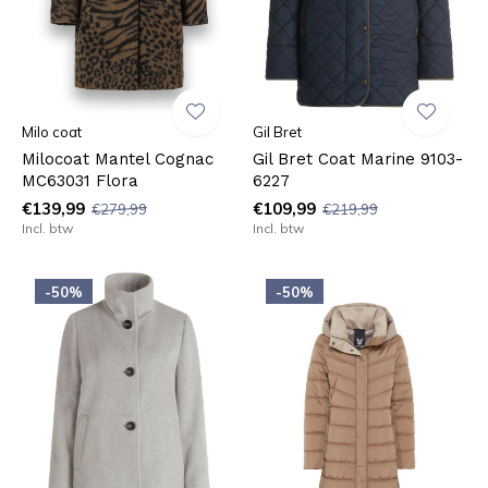
Milo coat
Gil Bret
Milocoat Mantel Cognac
Gil Bret Coat Marine 9103-
MC63031 Flora
6227
€139,99
€109,99
€279,99
€219,99
Incl. btw
Incl. btw
-50%
-50%