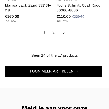
Manisa Jack Zand 332131-
Fuchs Schmitt Coat Rood
119
50066-8606
€160,00
€110,00
€220,00
Incl. btw
Incl. btw
1
2
Seen 24 of the 27 products
TOON MEER ARTIKELEN
Meld je aan voor onze