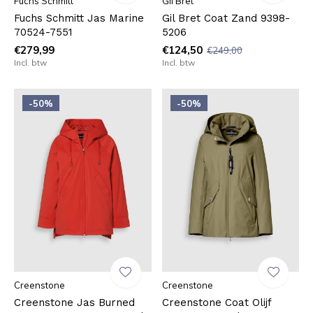
Fuchs Schmitt
Gil Bret
Fuchs Schmitt Jas Marine
Gil Bret Coat Zand 9398-
70524-7551
5206
€279,99
€124,50
€249,00
Incl. btw
Incl. btw
-50%
-50%
Creenstone
Creenstone
Creenstone Jas Burned
Creenstone Coat Olijf