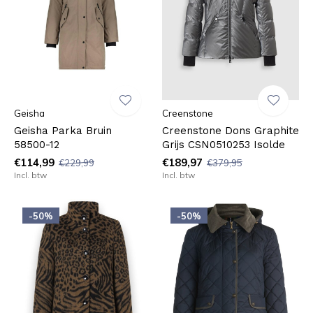
Geisha
Creenstone
Geisha Parka Bruin
Creenstone Dons Graphite
58500-12
Grijs CSN0510253 Isolde
€114,99
€189,97
€229,99
€379,95
Incl. btw
Incl. btw
-50%
-50%