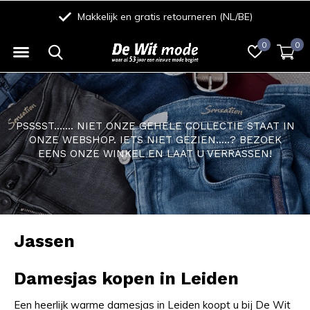
Eenvoudig betalen met iDeal/Wero, Creditcard, Riverty of Bancontact
0
0
PSSSST....... NIET ONZE GEHELE COLLECTIE STAAT IN
ONZE WEBSHOP. IETS NIET GEZIEN.....? BEZOEK
EENS ONZE WINKEL EN LAAT U VERRASSEN!
Jassen
Damesjas kopen in Leiden
Een heerlijk warme damesjas in Leiden koopt u bij De Wit