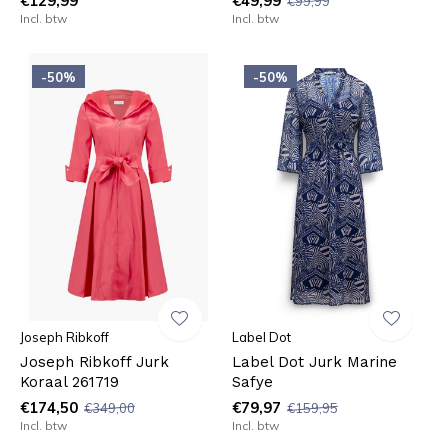
€129,99
€49,99
€99,99
Incl. btw
Incl. btw
-50%
-50%
Joseph Ribkoff
Label Dot
Joseph Ribkoff Jurk
Label Dot Jurk Marine
Koraal 261719
Safye
€174,50
€79,97
€349,00
€159,95
Incl. btw
Incl. btw