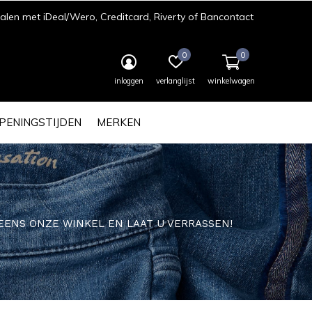
len met iDeal/Wero, Creditcard, Riverty of Bancontact
0
0
inloggen
verlanglijst
winkelwagen
PENINGSTIJDEN
MERKEN
EK EENS ONZE WINKEL EN LAAT U VERRASSEN!