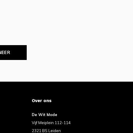
NEER
Over ons
De Wit Mode
Vijf Meiplein 112-114
2321 BS Leiden