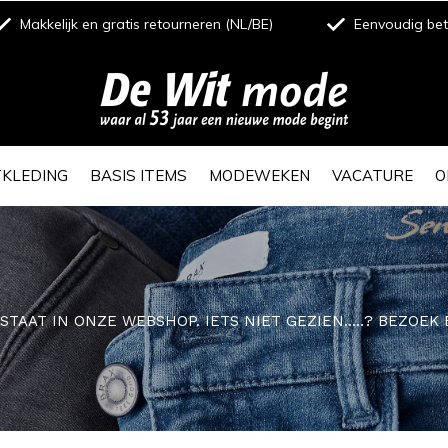
Makkelijk en gratis retourneren (NL/BE)
Eenvoudig beta
TKLEDING
BASIS ITEMS
MODEWEKEN
VACATURE
O
E STAAT IN ONZE WEBSHOP. IETS NIET GEZIEN.....? BEZO