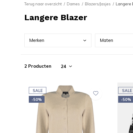
Terug naar overzicht
Dames
Blazers/Jasjes
Langere 
Langere Blazer
Merk
en
Mate
n
2 Producten
SALE
SALE
-50%
-50%