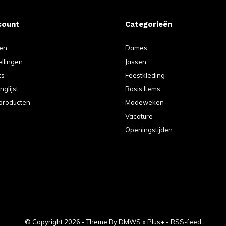
count
Categorieën
ren
Dames
ellingen
Jassen
ts
Feestkleding
nglijst
Basis Items
 producten
Modeweken
Vacature
Openingstijden
© Copyright
2026
- Theme By
DMWS
x
Plus+
-
RSS-feed