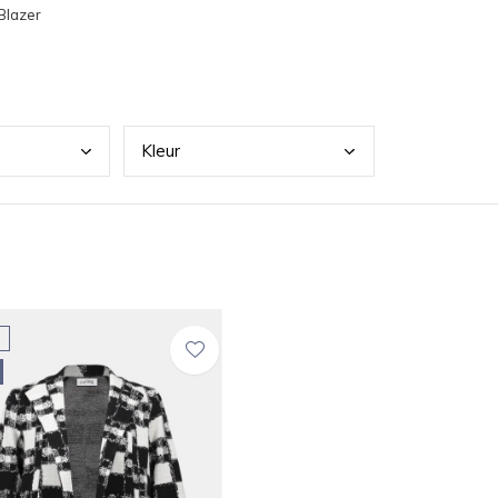
Blazer
Kleu
r