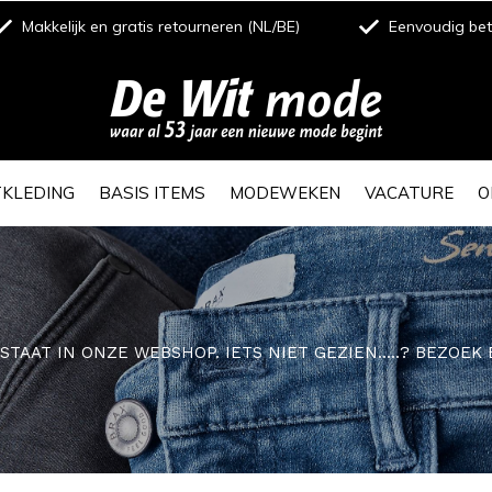
Makkelijk en gratis retourneren (NL/BE)
Eenvoudig beta
TKLEDING
BASIS ITEMS
MODEWEKEN
VACATURE
O
E STAAT IN ONZE WEBSHOP. IETS NIET GEZIEN.....? BEZO