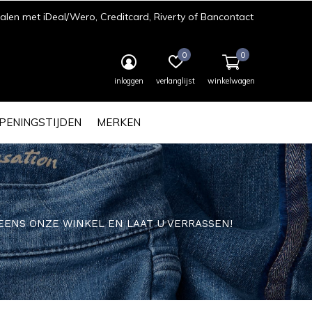
len met iDeal/Wero, Creditcard, Riverty of Bancontact
0
0
inloggen
verlanglijst
winkelwagen
PENINGSTIJDEN
MERKEN
EK EENS ONZE WINKEL EN LAAT U VERRASSEN!