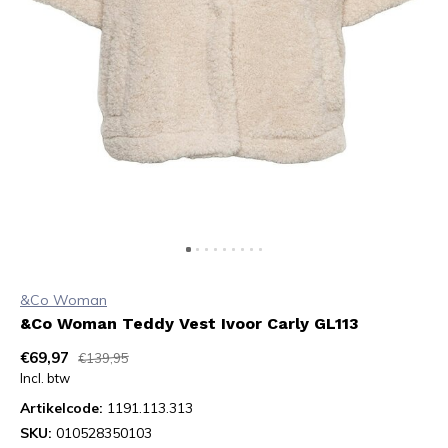
&Co Woman
&Co Woman Teddy Vest Ivoor Carly GL113
€69,97
€139,95
Incl. btw
Artikelcode:
1191.113.313
SKU:
010528350103