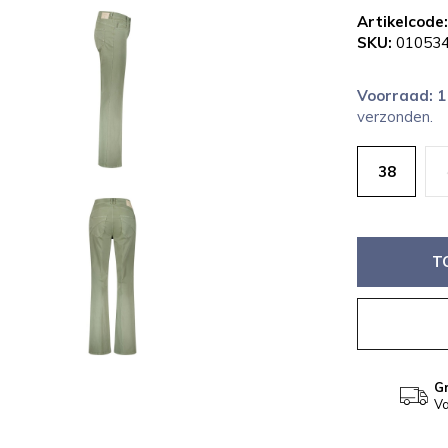
Artikelcode:
SKU:
010534
Voorraad: 
verzonden.
38
T
Gr
Va