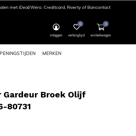
len met iDeal/Wero, Creditcard, Riverty of Bancontact
0
0
inloggen
verlanglijst
winkelwagen
PENINGSTIJDEN
MERKEN
r Gardeur Broek Olijf
6-80731