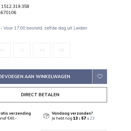
1512.319.358
670106
1
- Voor 17:00 besteld, zelfde dag uit Leiden
40
42
44
46
OEVOEGEN AAN WINKELWAGEN
DIRECT BETALEN
atis verzending
Vandaag verzonden?
naf €40,-
Je hebt nog
13 : 57 :
23