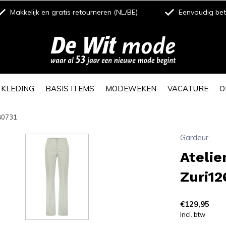
Makkelijk en gratis retourneren (NL/BE)
Eenvoudig beta
TKLEDING
BASIS ITEMS
MODEWEKEN
VACATURE
O
-80731
Gardeur
Atelie
Zuri12
€129,95
Incl. btw