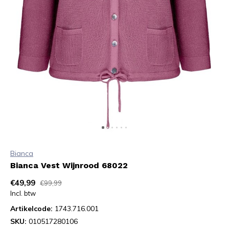
Bianca
Bianca Vest Wijnrood 68022
€49,99
€99,99
Incl. btw
Artikelcode:
1743.716.001
SKU:
010517280106