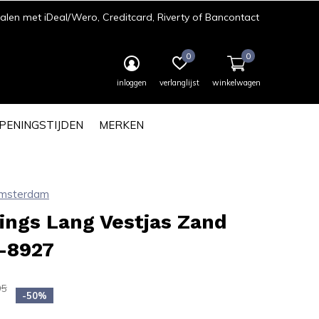
len met iDeal/Wero, Creditcard, Riverty of Bancontact
0
0
inloggen
verlanglijst
winkelwagen
PENINGSTIJDEN
MERKEN
Amsterdam
ings Lang Vestjas Zand
-8927
95
-50%