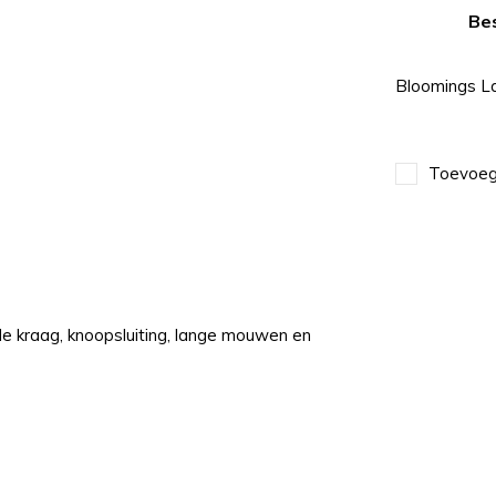
Bes
Bloomings L
Toevoege
e kraag, knoopsluiting, lange mouwen en