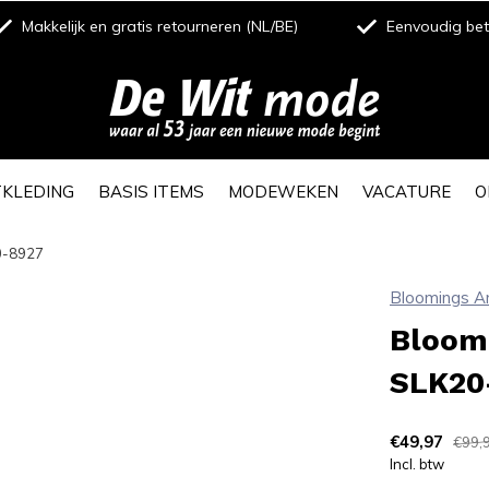
Makkelijk en gratis retourneren (NL/BE)
Eenvoudig beta
TKLEDING
BASIS ITEMS
MODEWEKEN
VACATURE
O
0-8927
Bloomings 
Bloom
SLK20
€49,97
€99,
Incl. btw