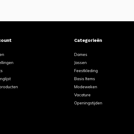
count
Categorieën
ren
Dames
ellingen
Jassen
ts
Feestkleding
nglijst
Basis Items
 producten
Modeweken
Vacature
Openingstijden