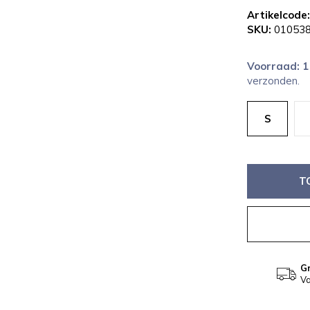
Artikelcode:
SKU:
010538
Voorraad: 
verzonden.
S
T
Gr
Va