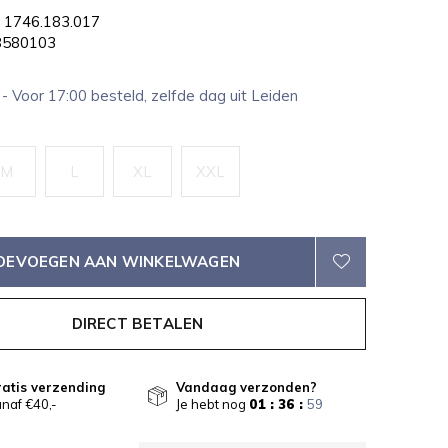
1746.183.017
580103
1
- Voor 17:00 besteld, zelfde dag uit Leiden
M
L
XL
XXL
OEVOEGEN AAN WINKELWAGEN
DIRECT BETALEN
atis verzending
Vandaag verzonden?
naf €40,-
Je hebt nog
01 : 36 :
59