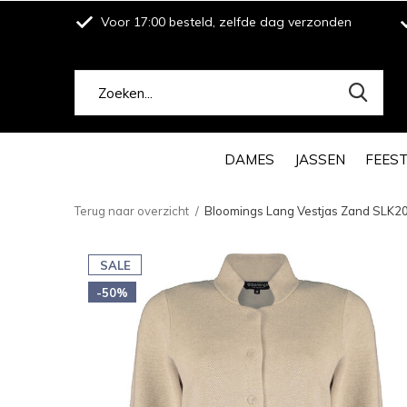
Voor 17:00 besteld, zelfde dag verzonden
DAMES
JASSEN
FEES
Terug naar overzicht
Bloomings Lang Vestjas Zand SLK2
SALE
-50%