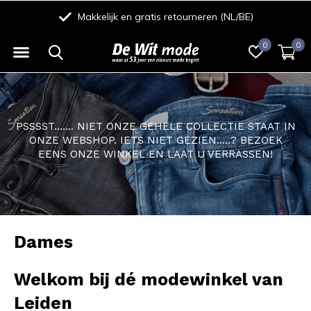
Eenvoudig betalen met iDeal/Wero, Creditcard, Riverty of Bancontact
0
0
PSSSST....... NIET ONZE GEHELE COLLECTIE STAAT IN
ONZE WEBSHOP. IETS NIET GEZIEN.....? BEZOEK
EENS ONZE WINKEL EN LAAT U VERRASSEN!
Dames
Welkom bij dé modewinkel van
Leiden