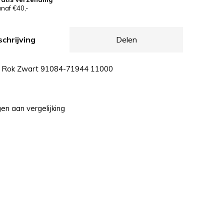
naf €40,-
chrijving
Delen
 Rok Zwart 91084-71944 11000
n aan vergelijking