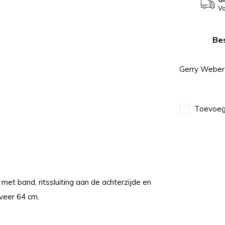
Va
Bes
Gerry Weber
Toevoege
et band, ritssluiting aan de achterzijde en
eveer 64 cm.