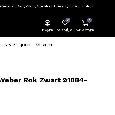
len met iDeal/Wero, Creditcard, Riverty of Bancontact
0
0
inloggen
verlanglijst
winkelwagen
PENINGSTIJDEN
MERKEN
 Weber Rok Zwart 91084-