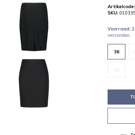
Artikelcode:
SKU:
010335
Voorraad: 
verzonden.
36
48
T
Gr