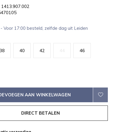
1413.907.002
470105
2
- Voor 17:00 besteld, zelfde dag uit Leiden
38
40
42
44
46
OEVOEGEN AAN WINKELWAGEN
DIRECT BETALEN
atis verzending