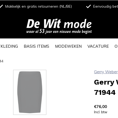
Makkelijk en gratis retourneren (NL/BE)
Eenvoudig beta
TKLEDING
BASIS ITEMS
MODEWEKEN
VACATURE
O
44
Gerry Weber
Gerry
71944
€76,00
Incl. btw