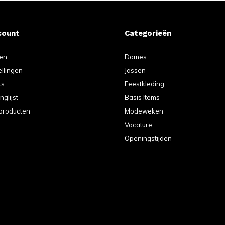
count
Categorieën
ren
Dames
ellingen
Jassen
ts
Feestkleding
nglijst
Basis Items
 producten
Modeweken
Vacature
Openingstijden