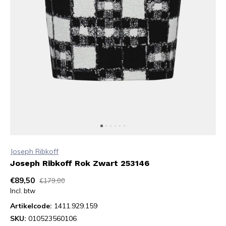
Joseph Ribkoff
Joseph Ribkoff Rok Zwart 253146
€89,50
€179,00
Incl. btw
Artikelcode:
1411.929.159
SKU:
010523560106