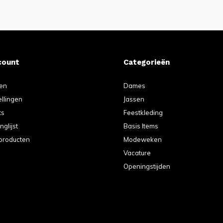
count
Categorieën
ren
Dames
ellingen
Jassen
ts
Feestkleding
nglijst
Basis Items
 producten
Modeweken
Vacature
Openingstijden