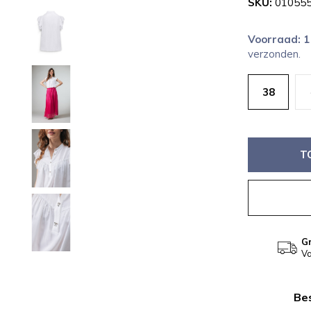
SKU:
010555
Voorraad: 
verzonden.
38
T
Gr
Va
Bes