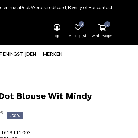
len met iDeal/Wero, Creditcard, Riverty of Bancontact
0
0
inloggen
verlanglijst
winkelwagen
PENINGSTIJDEN
MERKEN
Dot Blouse Wit Mindy
95
-50%
1613.111.003