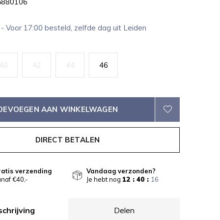
880106
1
- Voor 17:00 besteld, zelfde dag uit Leiden
40
42
44
46
OEVOEGEN AAN WINKELWAGEN
DIRECT BETALEN
atis verzending
Vandaag verzonden?
naf €40,-
Je hebt nog
12 : 40 :
16
chrijving
Delen