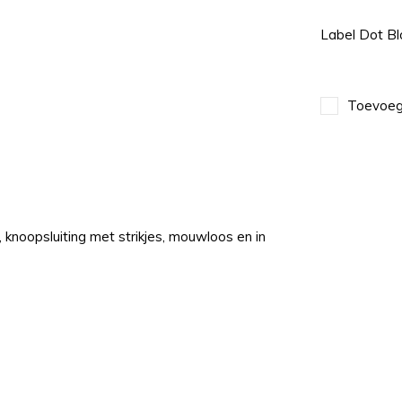
Label Dot B
Toevoege
 knoopsluiting met strikjes, mouwloos en in