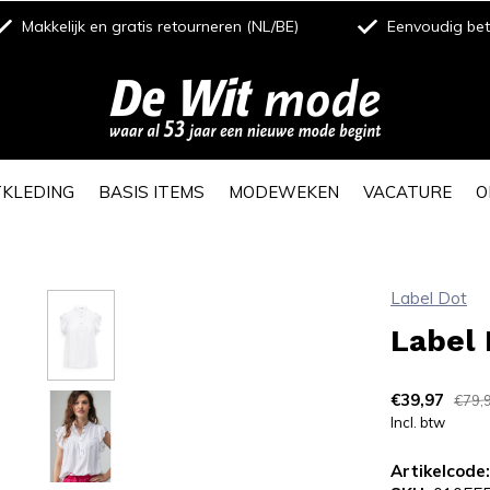
Makkelijk en gratis retourneren (NL/BE)
Eenvoudig beta
TKLEDING
BASIS ITEMS
MODEWEKEN
VACATURE
O
Label Dot
Label 
€39,97
€79,
Incl. btw
Artikelcode: