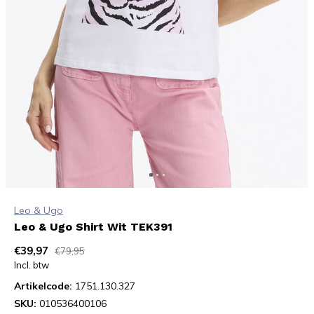
Leo & Ugo
Leo & Ugo Shirt Wit TEK391
€39,97
€79,95
Incl. btw
Artikelcode:
1751.130.327
SKU:
010536400106