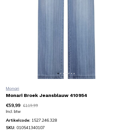
Monari
Monari Broek Jeansblauw 410954
€59,99
€119,99
Incl. btw
Artikelcode:
1527.246.328
SKU:
010541340107