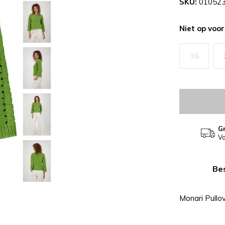
SKU:
010523
Niet op voo
36
Gr
Va
Bes
Monari Pullo