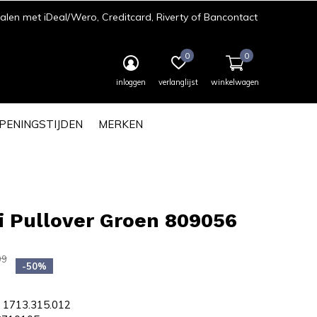
len met iDeal/Wero, Creditcard, Riverty of Bancontact
0
0
inloggen
verlanglijst
winkelwagen
PENINGSTIJDEN
MERKEN
i Pullover Groen 809056
99
-50%
1713.315.012