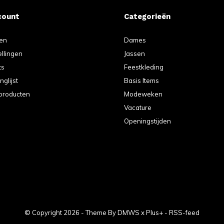
count
Categorieën
ren
Dames
ellingen
Jassen
ts
Feestkleding
nglijst
Basis Items
 producten
Modeweken
Vacature
Openingstijden
© Copyright
2026
- Theme By
DMWS
x
Plus+
-
RSS-feed