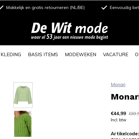
Makkelijk en gratis retourneren (NL/BE)
Eenvoudig beta
TKLEDING
BASIS ITEMS
MODEWEKEN
VACATURE
O
Monari
Monar
€44,99
€89,
Incl. btw
Artikelcode: