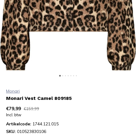
Monari
Monari Vest Camel 809185
€79,99
€159,99
Incl. btw
Artikelcode:
1744.121.015
SKU:
010523830106