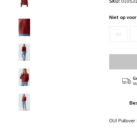
SKU:
010531
Niet op voo
40
Gr
Va
Bes
OUI Pullove