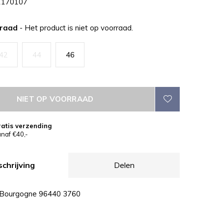
170107
rraad
- Het product is niet op voorraad.
42
44
46
NIET OP VOORRAAD
atis verzending
naf €40,-
chrijving
Delen
r Bourgogne 96440 3760