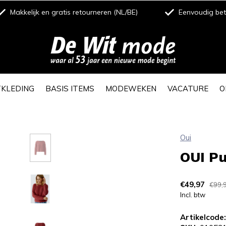
Makkelijk en gratis retourneren (NL/BE)
Eenvoudig beta
TKLEDING
BASIS ITEMS
MODEWEKEN
VACATURE
O
Oui
OUI P
€49,97
€99,
Incl. btw
Artikelcode: