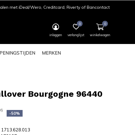
len met iDeal/Wero, Creditcard, Riverty of Bancontact
0
0
inloggen
verlanglijst
winkelwagen
PENINGSTIJDEN
MERKEN
ullover Bourgogne 96440
95
-50%
1713.628.013