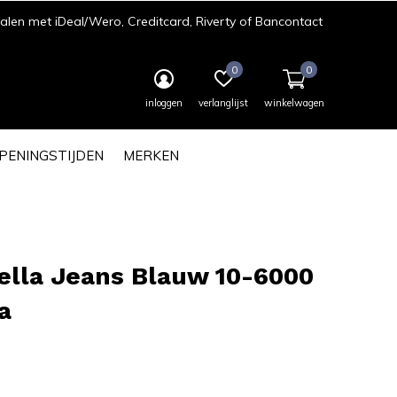
len met iDeal/Wero, Creditcard, Riverty of Bancontact
0
0
inloggen
verlanglijst
winkelwagen
PENINGSTIJDEN
MERKEN
ella Jeans Blauw 10-6000
a