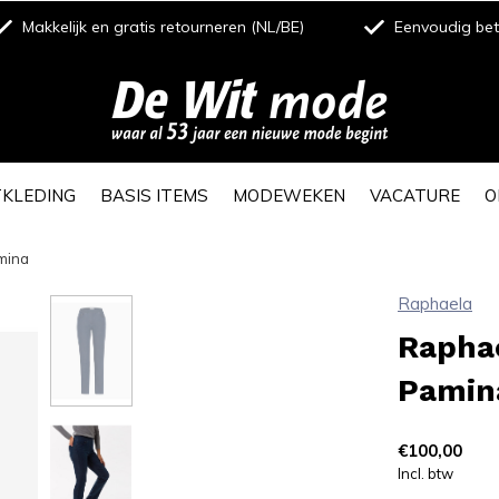
Makkelijk en gratis retourneren (NL/BE)
Eenvoudig beta
TKLEDING
BASIS ITEMS
MODEWEKEN
VACATURE
O
mina
Raphaela
Rapha
Pamin
€100,00
Incl. btw