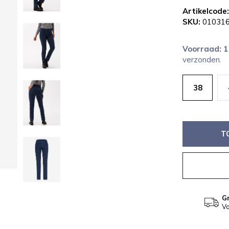
Artikelcode:
SKU:
010316
Voorraad: 
verzonden.
38
T
Gr
Va