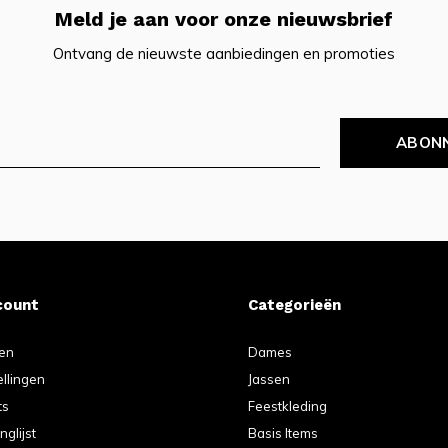
Meld je aan voor onze nieuwsbrief
Ontvang de nieuwste aanbiedingen en promoties
ABON
count
Categorieën
ren
Dames
ellingen
Jassen
ts
Feestkleding
nglijst
Basis Items