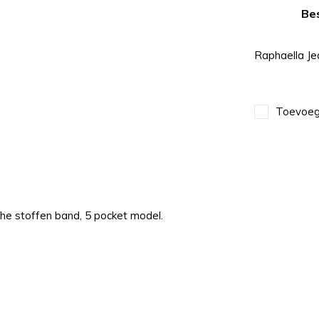
Bes
Raphaella J
Toevoege
che stoffen band, 5 pocket model.