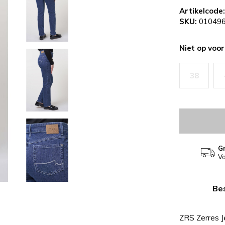
Artikelcode:
SKU:
010496
Niet op voo
38
Gr
Va
Bes
ZRS Zerres 