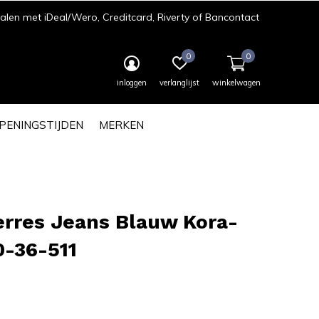
len met iDeal/Wero, Creditcard, Riverty of Bancontact
0
0
inloggen
verlanglijst
winkelwagen
PENINGSTIJDEN
MERKEN
erres Jeans Blauw Kora-
0-36-511