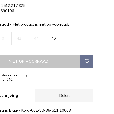
1512.217.325
690106
rraad
- Het product is niet op voorraad.
40
42
44
46
NIET OP VOORRAAD
atis verzending
naf €40,-
chrijving
Delen
Jeans Blauw Kora-002-80-36-511 10068