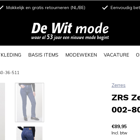
Makkelijk en gratis retourneren (NL/BE)
Eenvoudig beta
TKLEDING
BASIS ITEMS
MODEWEKEN
VACATURE
O
80-36-511
Zerres
ZRS Z
002-8
€89,95
Incl. btw