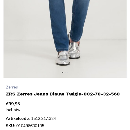
Zerres
ZRS Zerres Jeans Blauw Twigie-002-78-32-560
€99,95
Incl. btw
Artikelcode:
1512.217.324
SKU:
010496600105