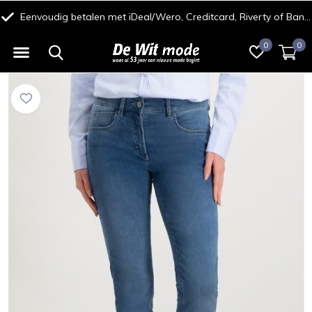
Eenvoudig betalen met iDeal/Wero, Creditcard, Riverty of Bancontact
0
0