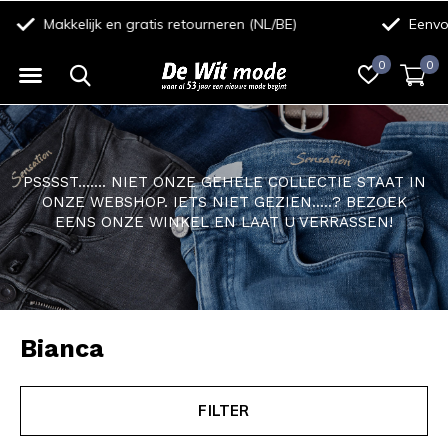
Eenvoudig betalen met iDeal/Wero, Creditcard, Riverty of Bancontact
0
0
PSSSST....... NIET ONZE GEHELE COLLECTIE STAAT IN
ONZE WEBSHOP. IETS NIET GEZIEN.....? BEZOEK
EENS ONZE WINKEL EN LAAT U VERRASSEN!
Bianca
FILTER