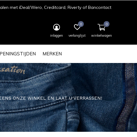
len met iDeal/Wero, Creditcard, Riverty of Bancontact
0
0
inloggen
verlanglijst
winkelwagen
PENINGSTIJDEN
MERKEN
EK EENS ONZE WINKEL EN LAAT U VERRASSEN!