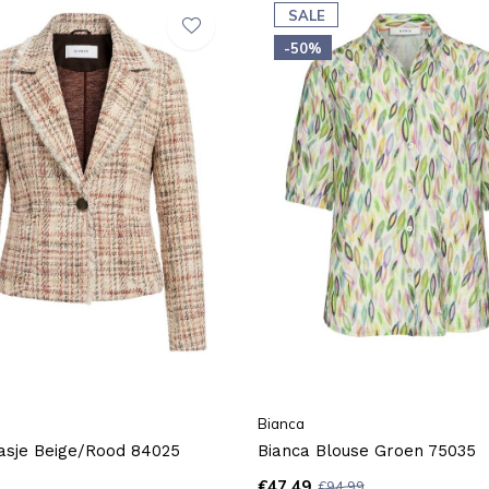
SALE
-50%
Bianca
asje Beige/Rood 84025
Bianca Blouse Groen 75035
€47,49
€94,99