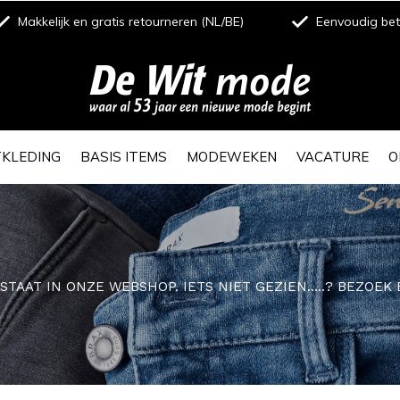
Makkelijk en gratis retourneren (NL/BE)
Eenvoudig beta
TKLEDING
BASIS ITEMS
MODEWEKEN
VACATURE
O
E STAAT IN ONZE WEBSHOP. IETS NIET GEZIEN.....? BEZO