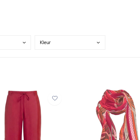
Kleu
r