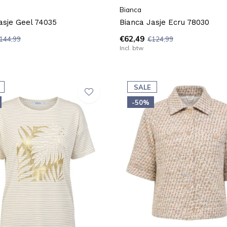
Bianca
asje Geel 74035
Bianca Jasje Ecru 78030
€62,49
144,99
€124,99
Incl. btw
SALE
-50%