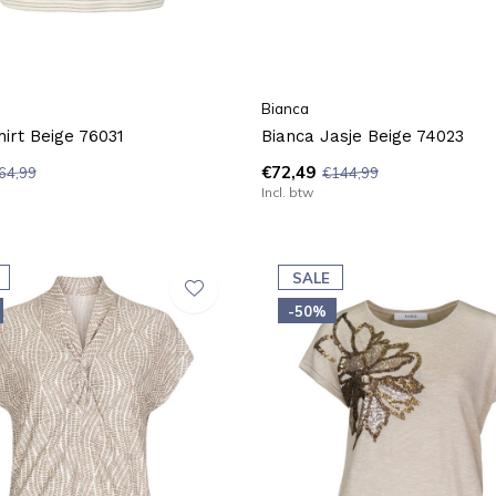
Bianca
hirt Beige 76031
Bianca Jasje Beige 74023
€72,49
64,99
€144,99
Incl. btw
SALE
-50%