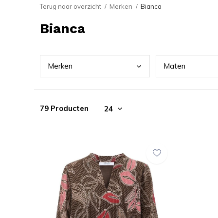
Terug naar overzicht
Merken
Bianca
Bianca
Merk
en
Mate
n
79 Producten