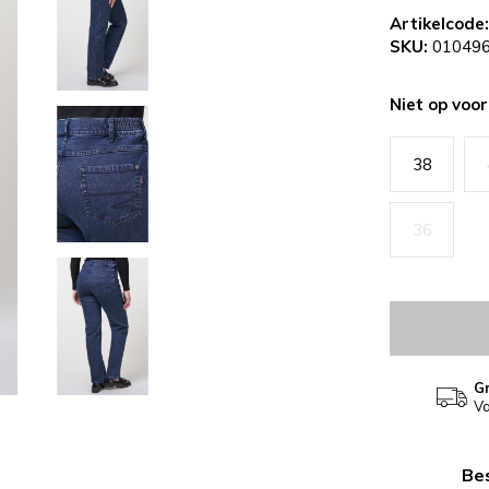
Artikelcode:
SKU:
010496
Niet op voo
38
36
Gr
Va
Bes