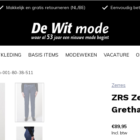
Makkelijk en gratis retourneren (NL/BE)
Eenvoudig beta
TKLEDING
BASIS ITEMS
MODEWEKEN
VACATURE
O
ha-001-80-38-511
Zerres
ZRS Z
Greth
€89,95
Incl. btw