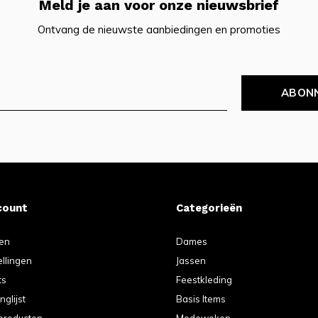
Meld je aan voor onze nieuwsbrief
Ontvang de nieuwste aanbiedingen en promoties
ABON
count
Categorieën
ren
Dames
ellingen
Jassen
ts
Feestkleding
nglijst
Basis Items
 producten
Modeweken