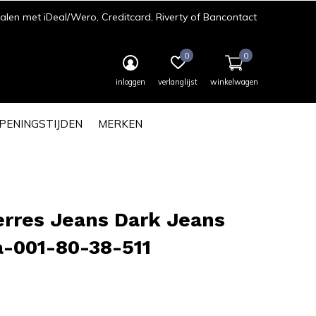
len met iDeal/Wero, Creditcard, Riverty of Bancontact
0
0
inloggen
verlanglijst
winkelwagen
PENINGSTIJDEN
MERKEN
erres Jeans Dark Jeans
a-001-80-38-511